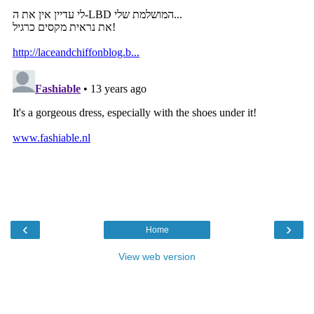
‹
›
Home
View web version