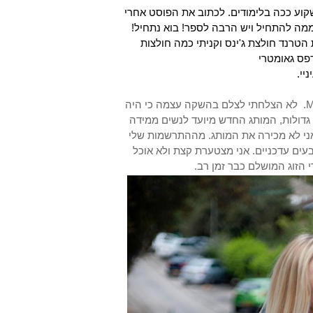
קוע ככה בלימודים. לכתוב את הפוסט אחרי
 ממה להתחיל ויש הרבה לספר! בוא נתחיל
הטרנד חולצת ג'ינס וקניתי כמה חולצות
פס גאומטרי
ניי
לפני כמה שבועות התקיימה ההשקה של מותג ג'ינס J&J מבית ML. לא הצלחתי לצלם בהשקה עצמה כי היה
קצת צפוף אבל אני אספר מה ראיתי.ML ג החדש מיועד לנשים ממידה
40 אתם רואים ותמונות שלי המידה שלי היא 34 לכן אני לא מכירה את המותג. מההתרשמות שלי
עים עדכניים. אני מצטערת קצת ולא אוכל
 הזוג המושלם כבר זמן רב