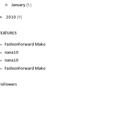
►
January
(5)
►
2010
(9)
FEATURES
FashionForward Mako
nana10
nana10
FashionForward Mako
Followers