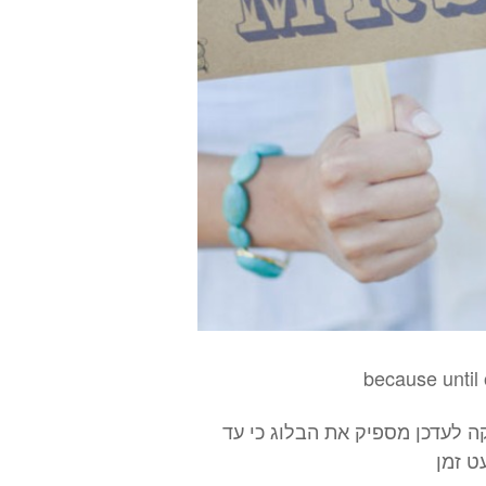
because until o
היי חברים , מה שלומכם? בימים האלה אני לא מספיקה לעדכן מספיק את הבלוג כי עד