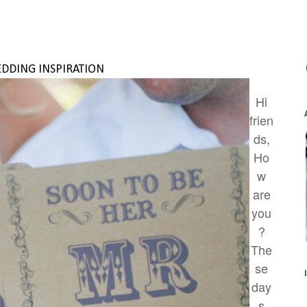
DDING INSPIRATION
Hi
frien
ds,
Ho
w
are
you
?
The
se
day
s