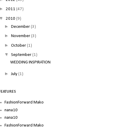
►
2011
(47)
▼
2010
(9)
►
December
(3)
►
November
(3)
►
October
(1)
▼
September
(1)
WEDDING INSPIRATION
►
July
(1)
FEATURES
FashionForward Mako
nana10
nana10
FashionForward Mako