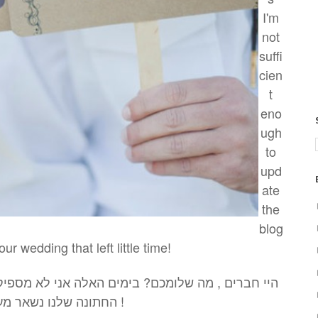
I'm
not
suffi
cien
t
eno
ugh
to
upd
ate
the
blog
ur wedding that left little time!
החתונה שלנו נשאר מעט זמן !