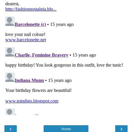
‹
›
Home