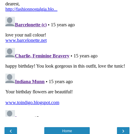
‹
›
Home