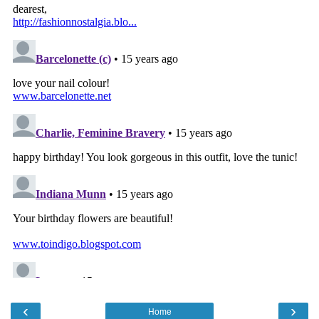
‹
›
Home