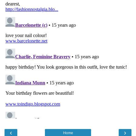
‹
›
Home