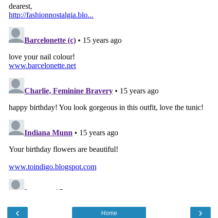
‹
›
Home