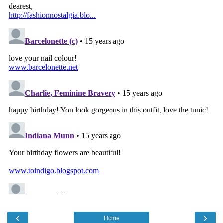
‹
›
Home