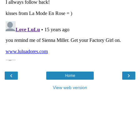
‹
›
Home
View web version