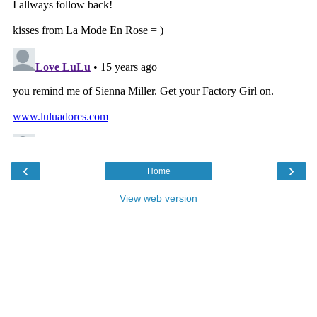
‹
›
Home
View web version