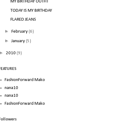
MY BIRTHDAY OUTFIT
TODAY IS MY BIRTHDAY
FLARED JEANS
►
February
(6)
►
January
(5)
►
2010
(9)
FEATURES
FashionForward Mako
nana10
nana10
FashionForward Mako
Followers