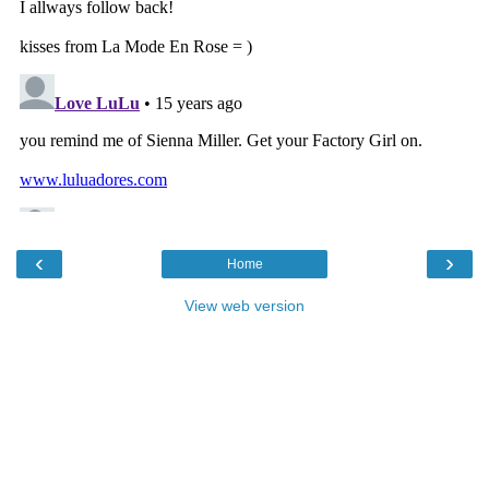
‹
›
Home
View web version