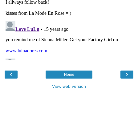
‹
›
Home
View web version