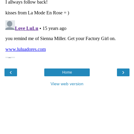
‹
›
Home
View web version