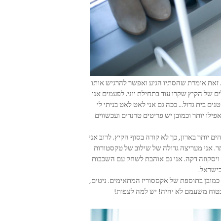
.. זאת אומרת שהסתיו הגיע ואפשר להרגיש אותו
ם של הקיץ שקרו עוד בתחילת יוני. לפעמים אני
 בית גדול... ככה גם אני לאט לאט בניתי לי
לו יותר וכמובן יש פריטים טרנדים ועכשווים
 יותר בארון, כך לא קורה בסוף הקיץ. לרוב אני
ר. אני מעריצה גדולה של שילוב של טקסטורות
ו ויסקוזה דקה. אני גם אוהבת לשחק עם השכבות
 בישראל.
כמובן בתוספת של אקססוריז המתאימים. ניטים,
בטוח משעמם לא יהיה! יש למה לצפות!