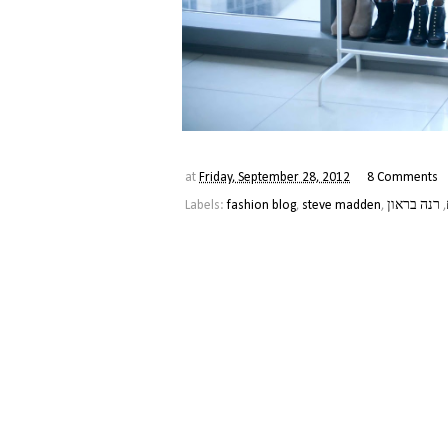
at
Friday, September 28, 2012
8 Comments
,
רנה בראון
,
steve madden
,
fashion blog
Labels: