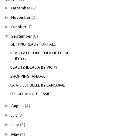
►
December
(2)
►
November
(2)
►
October
(7)
▼
September
(6)
GETTING READY FOR FALL
BEAUTY: LE TEINT TOUCHE ÉCLAT
BY YSL
BEAUTY: IDEALIA BY VICHY
SHOPPING: AHAVA
LA VIE EST BELLE BY LANCOME
IT'S ALL ABOUT... ESSIE!
►
August
(4)
►
July
(3)
►
June
(2)
►
May
(4)