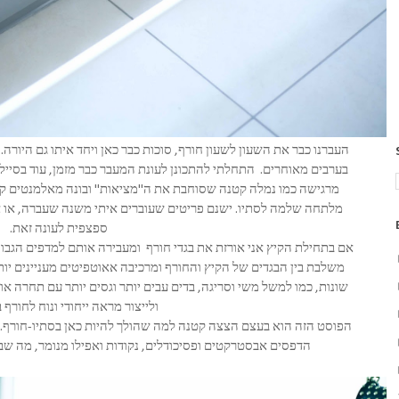
העברנו כבר את השעון לשעון חורף, סוכות כבר כאן ויחד איתו גם היורה
בערבים מאוחרים. התחלתי להתכונן לעונת המעבר כבר מזמן, עוד בסיילי
מרגישה כמו נמלה קטנה שסוחבת את ה"מציאות" ובונה מאלמנטים קטנים
מלתחה שלמה לסתיו. ישנם פריטים שעוברים איתי משנה שעברה, או אפי
ספצפית לעונה זאת.
אם בתחילת הקיץ אני אורזת את בגדי חורף ומעבירה אותם למדפים הגבוהים
משלבת בין הבגדים של הקיץ והחורף ומרכיבה אאוטפיטים מעניינים יות
שונות, כמו למשל משי וסריגה, בדים עבים יותר וגסים יותר עם תחרה א
ולייצור מראה ייחודי ונוח לחורף
הפוסט הזה הוא בעצם הצצה קטנה למה שהולך להיות כאן בסתיו-חורף. 
הדפסים אבסטרקטים ופסיכודלים, נקודות ואפילו מנומר, מה ש