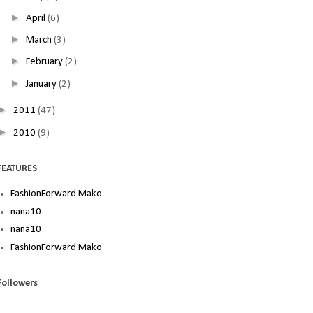
►
April
(6)
►
March
(3)
►
February
(2)
►
January
(2)
►
2011
(47)
►
2010
(9)
FEATURES
FashionForward Mako
nana10
nana10
FashionForward Mako
Followers