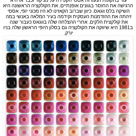
עוד בתקופת הנעורות אססי הקפידה על מניקור וכבר אז היא 
הרגישה את החוסר בגוונים אופנתיים. את הקולקציה הראשונה היא 
השיקה בלס ווגאס. כיוון שברוב הקאזינו לא היו מכוני יופי, אססי 
זיהתה את ההזדמנות העסקית וקידמה בעיר המלאה באנשי במה 
את קולקצית הלקים. אחרי ההצלחה שלה בווגאס כעבור שנה 
ב1981 היא שיווקה את הקולקציה גם בסלון היופי הראשון שלה בניו 
יורק. 