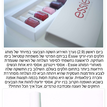
ביום ראשון (2.9) נערך האירוע השקה הצבעוני במיוחד של מותג 
הלקים הניו-יורקי Essie בביתם הפרטי של משפחת קסטיאל ביפו 
העתיקה. לראשונה נחשפתי לסיפור הצלחה של האישה שעומדת 
מאחורי המותג Essie - אססי ויינגרטן. אססי היא אחת הנשים 
הידועות ביותר בתחום הלקים בעולם. השילוב בין התשוקה שלה 
לצבע והזדמנות העסקית שהיא זיהתה הביא לה הצלחה מסחררת 
והכרה בינלאומית. 
עכשו היא נותנת חסות בכמה תצוגות אופנה 
בשבוע האופנה הקרוב בניו יורק, אססי יודעת לזהות את הצבעים 
החזקים של העונה ומכתיבה טרנדים. אבל איך הכל התחיל? 