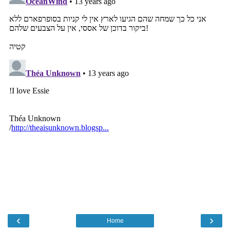
‹
›
Home