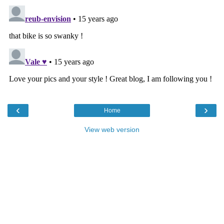
‹
›
Home
View web version