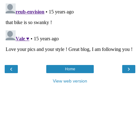
‹
›
Home
View web version