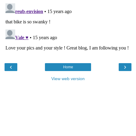
‹
›
Home
View web version