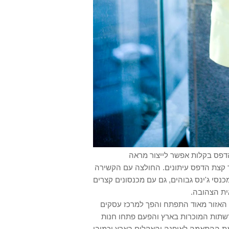
דפס בקלות אפשר לייצור מראה
קז’ואל אלגנטי. בחולצה שלי שבתמונה, ההדפס הוא מיוחד ומזכיר קצת הדפס עיתונים. החולצה עם הקשירה 
למטה היא פריט נחוץ בכל ארון. היא משתלבת יפה עם הכל: עם מכנסי ג'ינס גבוהים, גם עם מכנסונים קצרים 
ת הצהובה.
החולצה היא מחנות "Legends" ברמת החייל. בשנים האחרונות האזור מאוד התפתח והפך למרכז עסקים 
ובידור.  בעלי החנות התמקצעו ביבוא מהמזרח הרחוק בשביל רשתות המוכרות בארץ והפעם פתחו חנות 
בעצמם. אני מאוד אהבתי את הבחירות המוקפדות של הפריטים, את ההתאמה לאופנה והאקלים בארץ וכמובן 