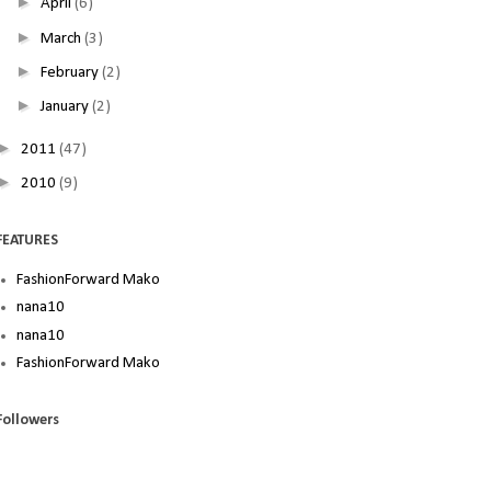
►
April
(6)
►
March
(3)
►
February
(2)
►
January
(2)
►
2011
(47)
►
2010
(9)
FEATURES
FashionForward Mako
nana10
nana10
FashionForward Mako
Followers