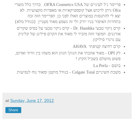
פריימר ג'ל לעיניים של OFRA Cosmetics USA. בדרך כלל מוצרי
Ofra ניתן לרכוש אצל קוסמטיקאיות או מאפרות מקצועיות. לא
יצא לי להתנסות במוצרים האלו לפני כן. הפריימר הזה זכה
בתחרות האיפור בניו יורק ולי זה נשמע מאוד מעניין. {בגודל מלא}
קרם ניקוי טבעי Dr. Haushka - קרם ניקוי טבעי על בסיס שקדים
אורגנים. המוצר הזה מזכיר לי מאוד את הקרם פילינג של קליניק
עם גרגרי סיליקון.
קרם רחיצה קטיפתי AHAVA
לק OPI - מאוד אהבתי את הגוון! הגוון הוא משהו בין וורוד ואדום,
פשוט מושלם בשביל הקיץ !
בושם - La Perla
משכת השיניים Colgate Total - בגודל מוקטן ומאוד נוח לנסיעות.
at
Sunday, June 17, 2012
Share