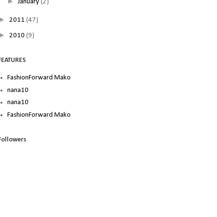
►
January
(2)
►
2011
(47)
►
2010
(9)
FEATURES
FashionForward Mako
nana10
nana10
FashionForward Mako
Followers