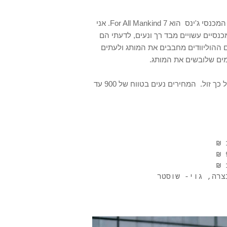
נעבור למכנסי ג'ינס. כמו שכתוב בכותרת של הפוסט,המותג של המכנסי ג'ינס הוא 7 For All Mankind. אני
סיים עשויים מבד רך ונעים, לדעתי הם
ם ההוליוודים מחבבים את המותג ולעתים
סמים שלובשים את המותג.
המותג הוא איכותי, ומציע מבחר רחב ומגוון של דגמים אך לא כל כך זול. המחירים נעים בטווח של 900 עד
צרה
,
גוי- שוסטר