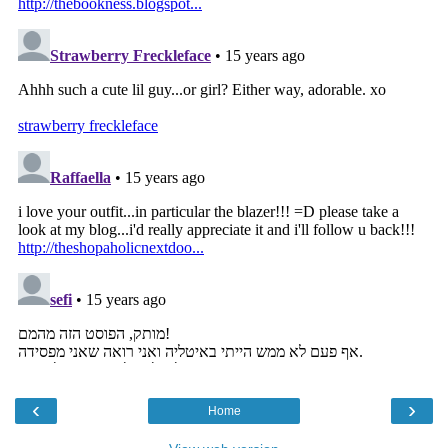
‹
›
Home