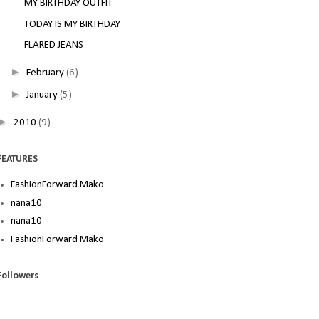
MY BIRTHDAY OUTFIT
TODAY IS MY BIRTHDAY
FLARED JEANS
►
February
(6)
►
January
(5)
►
2010
(9)
FEATURES
FashionForward Mako
nana10
nana10
FashionForward Mako
Followers