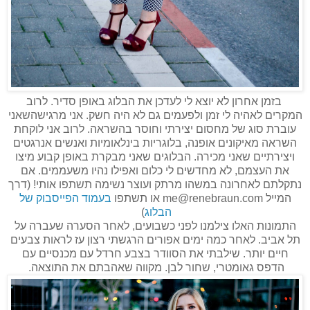
בזמן אחרון לא יוצא לי לעדכן את הבלוג באופן סדיר. לרוב
המקרים לאהיה לי זמן ולפעמים גם לא היה חשק. אני מרגישהשאני
עוברת סוג של מחסום יצירתי וחוסר בהשראה. לרוב אני לוקחת
השראה מאיקונים אופנה, בלוגריות בינלאומיות ואנשים אנרגטים
ויצירתיים שאני מכירה. הבלוגים שאני מבקרת באופן קבוע מיצו
את העצמם, לא מחדשים לי כלום ואפילו נהיו משעממים. אם
נתקלתם לאחרונה במשהו מרתק ועוצר נשימה תשתפו אותי! (דרך
המייל me@renebraun.com או תשתפו
בעמוד הפייסבוק של
הבלוג
)
התמונות האלו צילמנו לפני כשבועים, לאחר הסערה שעברה על
תל אביב. לאחר כמה ימים אפורים הרגשתי רצון עז לראות צבעים
חיים יותר. שילבתי את הסוודר בצבע חרדל עם מכנסיים עם
הדפס גאומטרי, שחור לבן. מקווה שאהבתם את התוצאה.