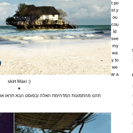
t po
st y
ou
cou
ld
see
my
wa
y to
we
ar a
skirt Maxi :)
♥
תהנו מהתמונות המדהימת האלה ובפוסט הבא תראו  :)