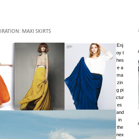
IRATION: MAXI SKIRTS
Enj
oy t
hes
e a
ma
zin
g pi
ctur
es
and
in
the
nex