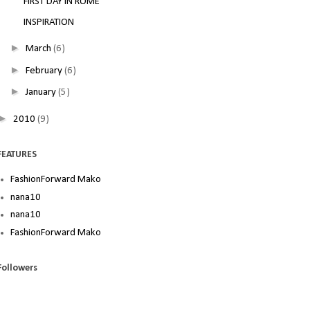
FIRST DAY IN ROME
INSPIRATION
►
March
(6)
►
February
(6)
►
January
(5)
►
2010
(9)
FEATURES
FashionForward Mako
nana10
nana10
FashionForward Mako
Followers