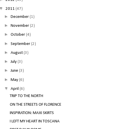
▼
2011
(47)
►
December
(1)
►
November
(2)
►
October
(4)
►
September
(2)
►
August
(3)
►
July
(3)
►
June
(3)
►
May
(6)
▼
April
(6)
TRIP TO THE NORTH
ON THE STREETS OF FLORENCE
INSPIRATION: MAXI SKIRTS
I LEFT MY HEART IN TOSCANA