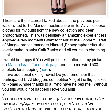
These are the pictures I talked about in the previous post! I
was invited to the Mango flagship store in Tel Aviv, I choose
clothes for my outfit from the new collection and been
photographed. This was definitely an amazing experience! I
enjoyed every moment! I want to thank to the wonderful staff
of Mango, branch manager Nimrod ,Photographer Yifat, the
lovely makeup artist Galit Zanko and off course to charming
Lital.
I would be happy if You will press like button on my picture
on
Mango Israel Facebook page
and help me win 1500
shekels for shopping (
here
).
I have additional exiting news! Do you remember that I
participated El Al bloggers competition? I got the flight ticket
to Rome!
A huge thanks to all who have helped me! Without
you this would not happen! I love you all!!!
♥
אלה התמונות שדיברתי עליהן בפוסט הקודם!הוזמנתי לחנות דגל
של מנגו בתל אביב, הרכבתי אוטפיט מהקולקציה החדשה
והצטלמתי. זאת בהחלט הייתה חוויה מדהימה! נהנתי מכל רגע!